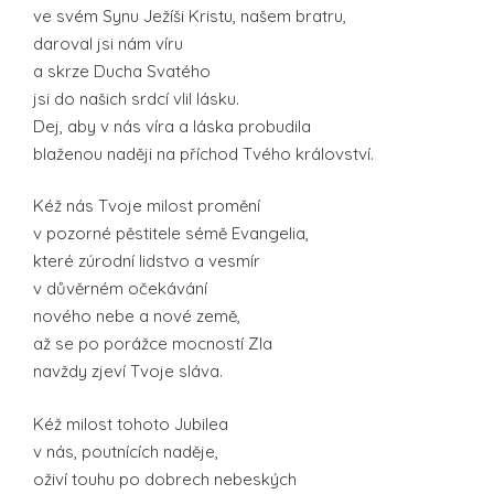
ve svém Synu Ježíši Kristu, našem bratru,
daroval jsi nám víru
a skrze Ducha Svatého
jsi do našich srdcí vlil lásku.
Dej, aby v nás víra a láska probudila
blaženou naději na příchod Tvého království.
Kéž nás Tvoje milost promění
v pozorné pěstitele sémě Evangelia,
které zúrodní lidstvo a vesmír
v důvěrném očekávání
nového nebe a nové země,
až se po porážce mocností Zla
navždy zjeví Tvoje sláva.
Kéž milost tohoto Jubilea
v nás, poutnících naděje,
oživí touhu po dobrech nebeských