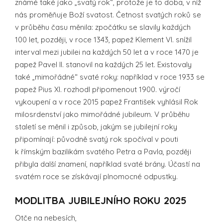
známé také jako „svatý rok“, protože je to doba, v níž
nás proměňuje Boží svatost. Četnost svatých roků se
v průběhu času měnila: zpočátku se slavily každých
100 let, později, v roce 1343, papež Klement VI. snížil
interval mezi jubilei na každých 50 let a v roce 1470 je
papež Pavel II. stanovil na každých 25 let. Existovaly
také „mimořádné“ svaté roky: například v roce 1933 se
papež Pius XI. rozhodl připomenout 1900. výročí
vykoupení a v roce 2015 papež František vyhlásil Rok
milosrdenství jako mimořádné jubileum. V průběhu
staletí se měnil i způsob, jakým se jubilejní roky
připomínají: původně svatý rok spočíval v pouti
k římským bazilikám svatého Petra a Pavla, později
přibyla další znamení, například svaté brány. Účastí na
svatém roce se získávají plnomocné odpustky.
MODLITBA JUBILEJNÍHO ROKU 2025
Otče na nebesích,