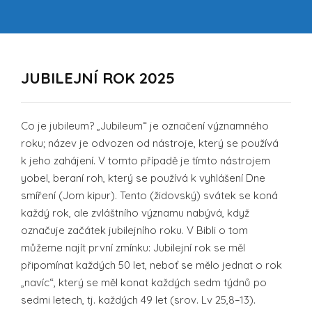
JUBILEJNÍ ROK 2025
Co je jubileum? „Jubileum“ je označení významného
roku; název je odvozen od nástroje, který se používá
k jeho zahájení. V tomto případě je tímto nástrojem
yobel, beraní roh, který se používá k vyhlášení Dne
smíření (Jom kipur). Tento (židovský) svátek se koná
každý rok, ale zvláštního významu nabývá, když
označuje začátek jubilejního roku. V Bibli o tom
můžeme najít první zmínku: Jubilejní rok se měl
připomínat každých 50 let, neboť se mělo jednat o rok
„navíc“, který se měl konat každých sedm týdnů po
sedmi letech, tj. každých 49 let (srov. Lv 25,8–13).