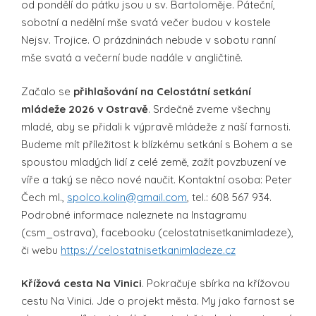
od pondělí do pátku jsou u sv. Bartoloměje. Páteční,
sobotní a nedělní mše svatá večer budou v kostele
Nejsv. Trojice. O prázdninách nebude v sobotu ranní
mše svatá a večerní bude nadále v angličtině.
Začalo se
přihlašování na Celostátní setkání
mládeže 2026 v Ostravě
. Srdečně zveme všechny
mladé, aby se přidali k výpravě mládeže z naší farnosti.
Budeme mít příležitost k blízkému setkání s Bohem a se
spoustou mladých lidí z celé země, zažít povzbuzení ve
víře a taký se něco nové naučit. Kontaktní osoba: Peter
Čech ml.,
spolco.kolin@gmail.com
, tel.: 608 567 934.
Podrobné informace naleznete na Instagramu
(csm_ostrava), facebooku (celostatnisetkanimladeze),
či webu
https://celostatnisetkanimladeze.cz
Křížová cesta Na Vinici
. Pokračuje sbírka na křížovou
cestu Na Vinici. Jde o projekt města. My jako farnost se