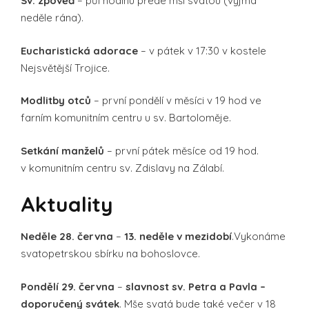
Sv. zpověď
– půl hodinu přede mší svatou (vyjma
neděle rána).
Eucharistická adorace
– v pátek v 17:30 v kostele
Nejsvětější Trojice.
Modlitby otců
– první pondělí v měsíci v 19 hod ve
farním komunitním centru u sv. Bartoloměje.
Setkání manželů
– první pátek měsíce od 19 hod.
v komunitním centru sv. Zdislavy na Zálabí.
Aktuality
Neděle 28. června
–
13. neděle v mezidobí
.Vykonáme
svatopetrskou sbírku na bohoslovce.
Pondělí 29. června
–
slavnost sv. Petra a Pavla –
doporučený svátek
. Mše svatá bude také večer v 18