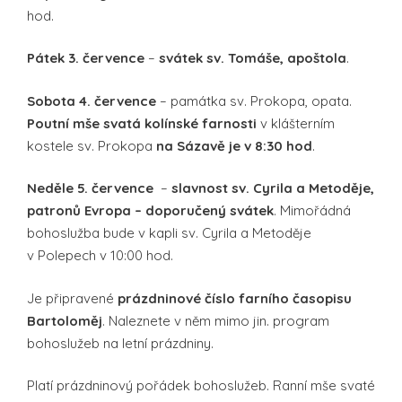
hod.
Pátek 3. července
–
svátek sv. Tomáše, apoštola
.
Sobota 4. července
– památka sv. Prokopa, opata.
Poutní mše svatá kolínské farnosti
v klášterním
kostele sv. Prokopa
na Sázavě je v 8:30 hod
.
Neděle 5. července
–
slavnost sv. Cyrila a Metoděje,
patronů Evropa – doporučený svátek
. Mimořádná
bohoslužba bude v kapli sv. Cyrila a Metoděje
v Polepech v 10:00 hod.
Je připravené
prázdninové číslo farního časopisu
Bartoloměj
. Naleznete v něm mimo jin. program
bohoslužeb na letní prázdniny.
Platí prázdninový pořádek bohoslužeb. Ranní mše svaté