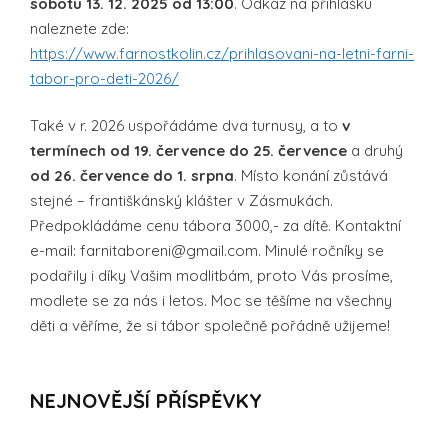
sobotu 13. 12. 2025 od 13:00
. Odkaz na přihlášku
naleznete zde:
https://www.farnostkolin.cz/prihlasovani-na-letni-farni-
tabor-pro-deti-2026/
Také v r. 2026 uspořádáme dva turnusy, a to
v
termínech od 19. července do 25. července
a druhý
od
26. července do 1. srpna
. Místo konání zůstává
stejné – františkánský klášter v Zásmukách.
Předpokládáme cenu tábora 3000,- za dítě. Kontaktní
e-mail: farnitaboreni@gmail.com. Minulé ročníky se
podařily i díky Vašim modlitbám, proto Vás prosíme,
modlete se za nás i letos. Moc se těšíme na všechny
děti a věříme, že si tábor společně pořádně užijeme!
NEJNOVĚJŠÍ PŘÍSPĚVKY