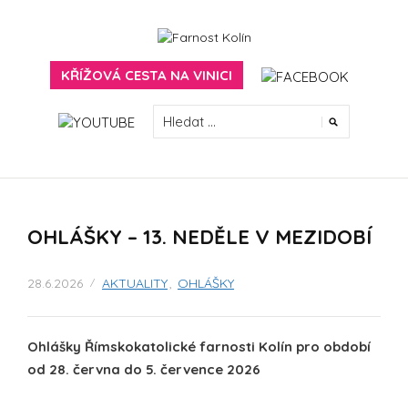
Skip
to
content
FARNOST KOLÍN
KŘÍŽOVÁ CESTA NA VINICI
VYHLEDÁVÁNÍ
OHLÁŠKY – 13. NEDĚLE V MEZIDOBÍ
28.6.2026
AKTUALITY
,
OHLÁŠKY
Ohlášky Římskokatolické farnosti Kolín pro období
od
28. června
do
5. července
2026