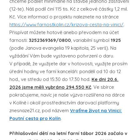
chceme podílet minimálně na stavbě jednoho zastavení
(12-te). Náš podíl činí 115 tis. Kč z celkové částky 1,2 mil.
Kč. Více informací o projektu naleznete na stránce
https://www.farnostkolin.cz/krizova-cesta-na-vinici/
.
Přispívat můžete hotově anebo převodem na účet
farnosti:
3252369369/0800
, variabilní symbol
1925
(podle Janova evangelia 19 kapitola, 25 verš). Na
vyžádání Vám bude vystaveno potvrzení o daru.
V případě, že využijete dar v hotovosti, využijte prosím
úřední hodiny ve farní kanceláři: pondělí od 10 do 12
hod., ve středu od 15:30 do 17:30 hod.
Ke dni 20.6.
2026 jsme měli vybráno 294.550 Kč
. Ve sbírce
pokračujeme, navíc je naše výzva rozšířena na dárce
v Kolíně i okolí prostřednictvím darovací platformy
znesnaze21.cz, pod názvem
Vraťme život na Vinici:
Poutní cesta pro Kolín
.
Přihlašování dětí na letní farní tábor 2026
začalo v