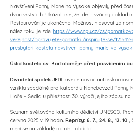
Navštívení Panny Marie na Vysoké objevily před ča
dvou vrstvách. Ukázalo se, že jde o vzácný doklad mal
Restaurování je ukončeno. Možnost hlasovat za nomi
nález roku, je zde:
https://www.npu.cz/cs/pamatkov
verejnost/opravujete-pamatku/inspirujte-se/121542
presbytari-kostela-navstiveni-panny-marie-ve-vysok
Úklid kostela sv. Bartoloměje před posvícením bu
Divadelní spolek JEDL
uvede novou autorskou insc
vznikla speciálně pro katedrálu Nanebevzetí Panny Ma
Hoře – Sedlci u příležitosti 30. výročí jejího zápisu na
Seznam světového kulturního dědictví UNESCO. Premi
června 2025 v 19 hodin.
Reprízy:
6. 7., 24. 8., 12. 10.,
č
mění se na základě ročního období