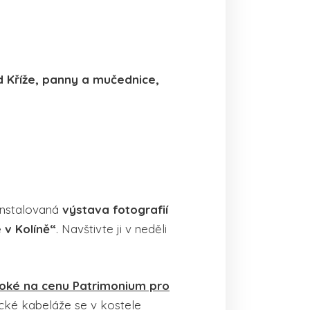
d Kříže, panny a mučednice,
ainstalovaná
výstava fotografií
 v Kolíně“
. Navštivte ji v neděli
soké na cenu Patrimonium pro
ické kabeláže se v kostele