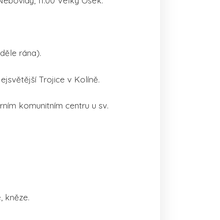
 Nebovidy, 11:00 Velký Osek.
děle rána).
jsvětější Trojice v Kolíně.
arním komunitním centru u sv.
, kněze.