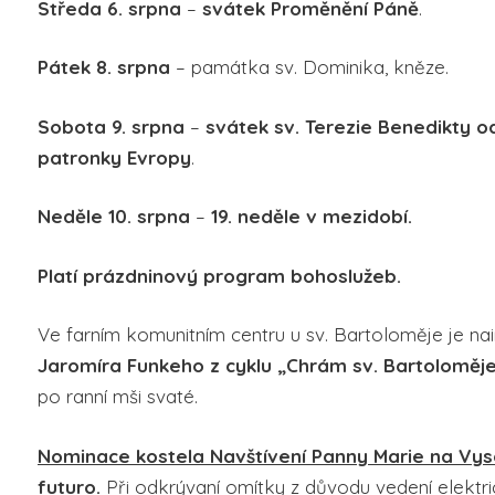
Středa 6. srpna
–
svátek Proměnění Páně
.
Pátek 8. srpna
– památka sv. Dominika, kněze.
Sobota 9. srpna
–
svátek sv. Terezie Benedikty o
patronky Evropy
.
Neděle 10. srpna
–
19. neděle v mezidobí.
Platí prázdninový program bohoslužeb.
Ve farním komunitním centru u sv. Bartoloměje je n
Jaromíra Funkeho z cyklu „Chrám sv. Bartoloměje
po ranní mši svaté.
Nominace kostela Navštívení Panny Marie na Vy
futuro.
Při odkrývaní omítky z důvodu vedení elektr