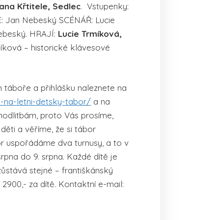
na Křtitele, Sedlec
. Vstupenky:
IE: Jan Nebeský SCÉNÁŘ: Lucie
Nebeský. HRAJÍ:
Lucie Trmíková,
ová – historické klávesové
m táboře a přihlášku naleznete na
i-na-letni-detsky-tabor/
a na
modlitbám, proto Vás prosíme,
ěti a věříme, že si tábor
r uspořádáme dva turnusy, a to v
rpna do 9. srpna. Každé dítě je
zůstává stejné – františkánský
900,- za dítě. Kontaktní e-mail: