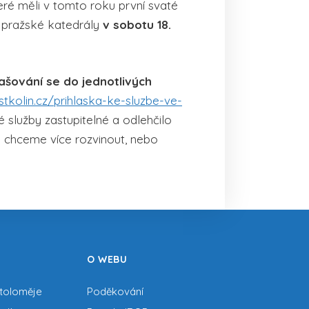
teré měli v tomto roku první svaté
o pražské katedrály
v sobotu 18.
lašování se do jednotlivých
tkolin.cz/prihlaska-ke-sluzbe-ve-
é služby zastupitelné a odlehčilo
ré chceme více rozvinout, nebo
O WEBU
rtoloměje
Poděkování