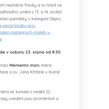
sem neznáme fresky a to hned ve
ířského umění z 13. a 14. století.
naci památky v kategorii Objev,
a-pece/sluzby-pro-
-nalez-nastennych-maleb-v-
e
de v sobotu 23. srpna od 8:30.
enaci
Memento mori
, která
rie a sv. Jana Křtitele v Kutné
éra se konala v neděli 22.
asy uvedení jsou proměnlivé a