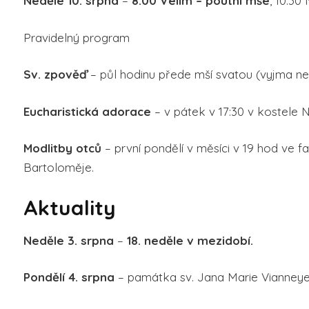
Neděle 10. srpna
–
8:00 Velim – poutní mše
, 10:30
Pravidelný program
Sv. zpověď
– půl hodinu přede mší svatou (vyjma ne
Eucharistická adorace
– v pátek v 17:30 v kostele Ne
Modlitby otců
– první pondělí v měsíci v 19 hod ve f
Bartoloměje.
Aktuality
Neděle 3. srpna
–
18. neděle v mezidobí.
Pondělí 4. srpna
– památka sv. Jana Marie Vianneye