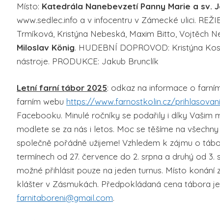
Místo:
Katedrála Nanebevzetí Panny Marie a sv. Ja
www.sedlec.info a v infocentru v Zámecké ulici. REŽ
Trmíková, Kristýna Nebeská, Maxim Bitto, Vojtěch 
Miloslav König
. HUDEBNÍ DOPROVOD: Kristýna Kosík
nástroje. PRODUKCE: Jakub Brunclík
Letní farní tábor 2025
: odkaz na informace o farní
farním webu
https://www.farnostkolin.cz/prihlasovan
Facebooku. Minulé ročníky se podařily i díky Vašim 
modlete se za nás i letos. Moc se těšíme na všechny d
společně pořádně užijeme! Vzhledem k zájmu o tábo
termínech od 27. července do 2. srpna a druhý od 3. s
možné přihlásit pouze na jeden turnus. Místo konání 
klášter v Zásmukách. Předpokládaná cena tábora je 2
farnitaboreni@gmail.com
.