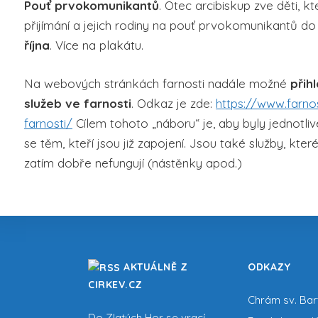
Pouť prvokomunikantů
. Otec arcibiskup zve děti, k
přijímání a jejich rodiny na pouť prvokomunikantů d
října
. Více na plakátu.
Na webových stránkách farnosti nadále možné
přih
služeb ve farnosti
. Odkaz je zde:
https://www.farnos
farnosti/
Cílem tohoto „náboru“ je, aby byly jednotliv
se těm, kteří jsou již zapojení. Jsou také služby, kte
zatím dobře nefungují (nástěnky apod.)
AKTUÁLNĚ Z
ODKAZY
CIRKEV.CZ
Chrám sv. Ba
Do Zlatých Hor se vrací