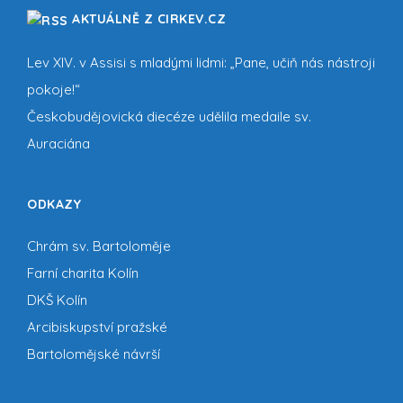
AKTUÁLNĚ Z CIRKEV.CZ
Lev XIV. v Assisi s mladými lidmi: „Pane, učiň nás nástroji
pokoje!“
Českobudějovická diecéze udělila medaile sv.
Auraciána
ODKAZY
Chrám sv. Bartoloměje
Farní charita Kolín
DKŠ Kolín
Arcibiskupství pražské
Bartolomějské návrší