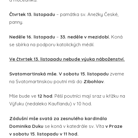
Čtvrtek 13. listopadu
– památka sv. Anežky České,
panny.
Neděle 16. listopadu
–
33. neděle v mezidobí.
Koná
se sbírka na podporu katolických médií.
Ve čtvrtek 13. listopadu nebude výuka náboženství.
Svatomartinská mše. V sobotu 15. listopadu
zveme
na Svatomartinskou poutní mši do
Zibohlav
.
Mše bude ve
12 hod
. Pěší poutníci mají sraz u křížku na
Výfuku (nedaleko Kauflandu) v 10 hod.
Zádušní mše svatá za zesnulého kardinála
Dominika Duku
se koná v katedrále sv. Víta
v Praze
v sobotu 15. listopadu v 11 hod.