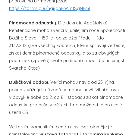
přípravu na biřmování jezde
:
https://forms.gle/ngjjghF6AmtSgNEn8
Plnomocné odpustky
. Dle dekretu Apoštolské
Penitenciárie mohou věřící v jubilejním roce Společnosti
Božího Slova – 150 let od založení řádu – (do
31.12.2025) ve všechny kostelích, které spravují verbisté,
získat denně plnomocné odpustky, a to za obvyklých
podmínek (zpověď, svaté přijímání a modlitba na úmysl
Svatého Otce).
Dušičkové období
. Věřící mohou navíc od 25. října,
pokud z vážných důvodů nemohou navštívit hřbitovy
v obvyklé době od 2. do 8. listopadu získat plnomocné
odpustky pro duše v očistci. Tato možnost je pro celé
území ČR.
Ve farním komunitním centru u sv. Bartoloměje je
nainstalovaná
výstava fotografií Jaromíra Funkeho