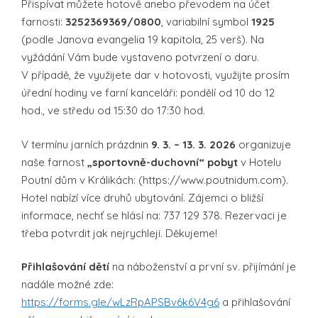
Přispívat můžete hotově anebo převodem na účet
farnosti:
3252369369/0800
, variabilní symbol
1925
(podle Janova evangelia 19 kapitola, 25 verš). Na
vyžádání Vám bude vystaveno potvrzení o daru.
V případě, že využijete dar v hotovosti, využijte prosím
úřední hodiny ve farní kanceláři: pondělí od 10 do 12
hod., ve středu od 15:30 do 17:30 hod.
V termínu jarních prázdnin
9. 3. – 13. 3. 2026
organizuje
naše farnost
„sportovně-duchovní“ pobyt
v Hotelu
Poutní dům v Králikách: (https://www.poutnidum.com).
Hotel nabízí více druhů ubytování. Zájemci o bližší
informace, nechť se hlásí na: 737 129 378. Rezervaci je
třeba potvrdit jak nejrychleji. Děkujeme!
Přihlašování dětí
na náboženství a první sv. přijímání je
nadále možné zde:
https://forms.gle/wLzRpAPSBv6k6V4g6
a přihlašování