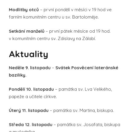
Modlitby otců
– první pondělí v měsíci v 19 hod ve
farním komunitním centru u sv. Bartoloměje.
Setkání manželů
– první pátek měsíce od 19 hod.
v komunitním centru sv. Zdislavy na Zálabí.
Aktuality
Neděle 9. listopadu
–
Svátek Posvěcení lateránské
baziliky.
Pondělí 10. listopadu
– památka sv. Lva Velikého,
papeže a učitele církve.
Úterý 11. listopadu
– památka sv. Martina, biskupa.
Středa 12. listopadu
– památka sv. Josafata, biskupa
a mučedníka.