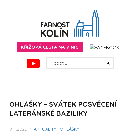
Skip
to
content
FARNOST KOLÍN
KŘÍŽOVÁ CESTA NA VINICI
VYHLEDÁVÁNÍ
OHLÁŠKY – SVÁTEK POSVĚCENÍ
LATERÁNSKÉ BAZILIKY
9.11.2025
AKTUALITY
,
OHLÁŠKY