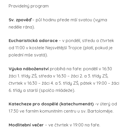
Pravidelný program
Sv. zpověď
– půl hodinu přede mší svatou (vyjma
neděle rána).
Eucharistická adorace
– v pondělí, středu a čtvrtek
od 11:00 v kostele Nejsvětější Trojice (platí, pokud je
polední mše svatá).
Výuka náboženství
probíhá na faře: pondělí v 16:30
žáci 1. třídy ZŠ, středa v 16:30 – žáci 2. a 3. třídy ZŠ,
čtvrtek v 16:30 – žáci 4. a 5. třídy ZŠ, pátek v 19:00 – žáci
6. třídy a starší (spolčo mládeže).
Katecheze pro dospělé (katechumenát)
-v úterý od
17:30 ve farním komunitním centru u sv. Bartoloměje.
Modlitební večer
– ve čtvrtek v 19:00 na faře.