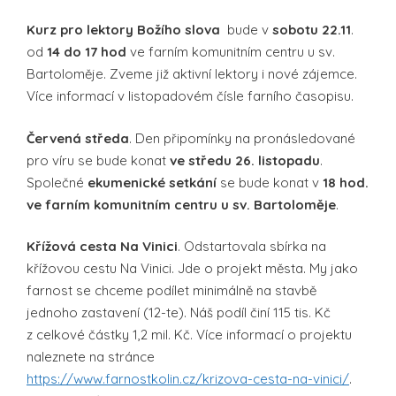
Kurz pro lektory Božího slova
bude v
sobotu 22.11
.
od
14 do 17 hod
ve farním komunitním centru u sv.
Bartoloměje. Zveme již aktivní lektory i nové zájemce.
Více informací v listopadovém čísle farního časopisu.
Červená středa
. Den připomínky na pronásledované
pro víru se bude konat
ve středu 26. listopadu
.
Společné
ekumenické setkání
se bude konat v
18 hod.
ve farním komunitním centru u sv. Bartoloměje
.
Křížová cesta Na Vinici
. Odstartovala sbírka na
křížovou cestu Na Vinici. Jde o projekt města. My jako
farnost se chceme podílet minimálně na stavbě
jednoho zastavení (12-te). Náš podíl činí 115 tis. Kč
z celkové částky 1,2 mil. Kč. Více informací o projektu
naleznete na stránce
https://www.farnostkolin.cz/krizova-cesta-na-vinici/
.