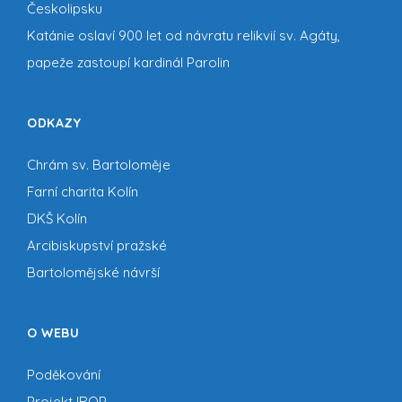
Českolipsku
Katánie oslaví 900 let od návratu relikvií sv. Agáty,
papeže zastoupí kardinál Parolin
ODKAZY
Chrám sv. Bartoloměje
Farní charita Kolín
DKŠ Kolín
Arcibiskupství pražské
Bartolomějské návrší
O WEBU
Poděkování
Projekt IROP