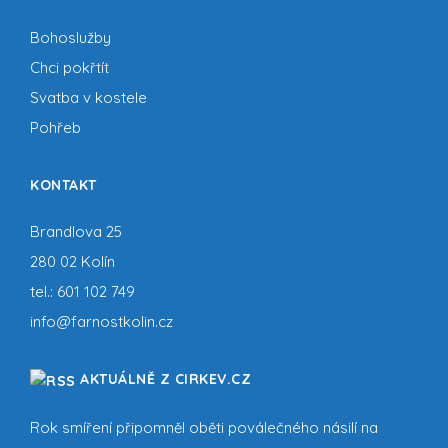
Bohoslužby
Chci pokřtít
Svatba v kostele
Pohřeb
KONTAKT
Brandlova 25
280 02 Kolín
tel.:
601 102 749
info@farnostkolin.cz
AKTUÁLNĚ Z CIRKEV.CZ
Rok smíření připomněl oběti poválečného násilí na