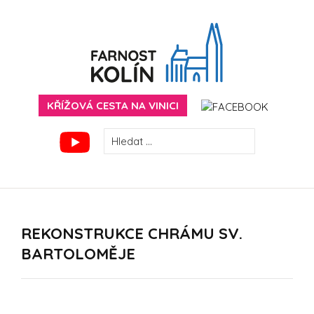
Skip
to
content
FARNOST KOLÍN
KŘÍŽOVÁ CESTA NA VINICI
VYHLEDÁVÁNÍ
REKONSTRUKCE CHRÁMU SV.
BARTOLOMĚJE