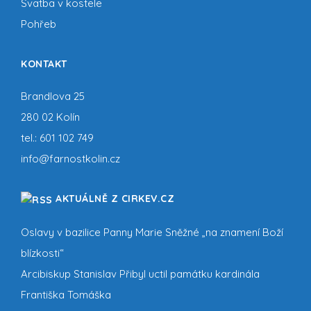
Svatba v kostele
Pohřeb
KONTAKT
Brandlova 25
280 02 Kolín
tel.:
601 102 749
info@farnostkolin.cz
AKTUÁLNĚ Z CIRKEV.CZ
Oslavy v bazilice Panny Marie Sněžné „na znamení Boží
blízkosti“
Arcibiskup Stanislav Přibyl uctil památku kardinála
Františka Tomáška