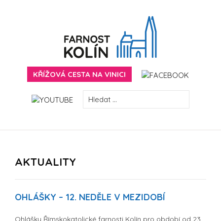
Skip
to
content
FARNOST KOLÍN
KŘÍŽOVÁ CESTA NA VINICI
VYHLEDÁVÁNÍ
AKTUALITY
OHLÁŠKY – 12. NEDĚLE V MEZIDOBÍ
Ohlášky Římskokatolické farnosti Kolín pro období od 23.