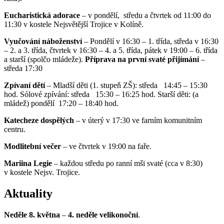
Eucharistická adorace
– v pondělí, středu a čtvrtek od 11:00 do
11:30 v kostele Nejsvětější Trojice v Kolíně.
Vyučování náboženství
– Pondělí v 16:30 – 1. třída, středa v 16:30
– 2. a 3. třída, čtvrtek v 16:30 – 4. a 5. třída, pátek v 19:00 – 6. třída
a starší (spolčo mládeže).
Příprava na první svaté přijímání
–
středa 17:30
Zpívaní dětí
– Mladší děti (1. stupeň ZŠ): středa 14:45 – 15:30
hod. Sólové zpívání: středa 15:30 – 16:25 hod. Starší děti: (a
mládež) pondělí 17:20 – 18:40 hod.
Katecheze dospělých
– v úterý v 17:30 ve farním komunitním
centru.
Modlitební večer
– ve čtvrtek v 19:00 na faře.
Mariina Legie
– každou středu po ranní mši svaté (cca v 8:30)
v kostele Nejsv. Trojice.
Aktuality
Neděle 8. května
–
4. neděle velikonoční
.