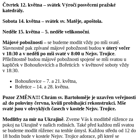
Čtvrtek 12. května – svátek Výročí posvěcení pražské
katedrály.
Sobota 14. května – svátek sv. Matěje, apoštola.
Neděle 15. května
–
5. neděle velikonoční
.
Májové pobožnosti –
se budeme modlit vždy po mši svaté.
Slavnostně pak zpívané májové pobožnosti budou
v úterý večer
v 18:30 a v neděli po mši svaté v 8:00 u Nejsv. Trojice
.
Příležitostně budou májové pobožnosti spojené se mši svatou u
kapliček v Bohouňovicích a Bořeticích v květnové soboty vždy
v 18:30.
Bohouňovice – 7. a 21. května,
Bořetice – 14. a 28. května.
Pozor ZMĚNA!!! Chrám sv. Bartoloměje je uzavřen veřejnosti
až do poloviny června, kvůli probíhající rekonstrukci. Mše
svaté jsou v obvyklých časech v kostele Nejsv. Trojice.
Modlitby za mír na Ukrajině
. Zveme Vás k modlitbě růžence za
pokoj na Ukrajině v našich rodinách. Také před každou mší svatou
se budeme modlit růženec na tenhle úmysl. Každou středu od 12 do
18 hodin bude v kostele Nejsv. Trojice adorace, při které se