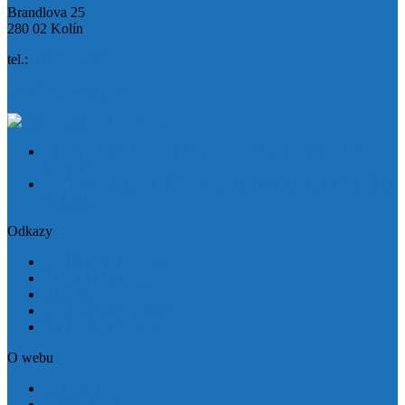
Brandlova 25
280 02 Kolín
tel.:
601 102 749
info@farnostkolin.cz
Aktuálně z cirkev.cz
Oslavy v bazilice Panny Marie Sněžné „na znamení Boží
blízkosti“
Arcibiskup Stanislav Přibyl uctil památku kardinála Františka
Tomáška
Odkazy
Chrám sv. Bartoloměje
Farní charita Kolín
DKŠ Kolín
Arcibiskupství pražské
Bartolomějské návrší
O webu
Poděkování
Projekt IROP