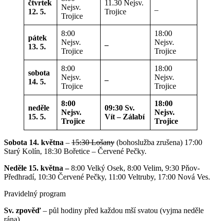
čtvrtek
11.30 Nejsv.
Nejsv.
_
12. 5.
Trojice
Trojice
8:00
18:00
pátek
Nejsv.
_
Nejsv.
13. 5.
Trojice
Trojice
8:00
18:00
sobota
Nejsv.
_
Nejsv.
14. 5.
Trojice
Trojice
8:00
18:00
neděle
09:30 Sv.
Nejsv.
Nejsv.
15. 5.
Vít – Zálabí
Trojice
Trojice
Sobota 14. května
–
15:30 Lošany
(bohoslužba zrušena) 17:00
Starý Kolín, 18:30 Bořetice – Červené Pečky.
Neděle 15. května –
8:00 Velký Osek, 8:00 Velim, 9:30 Pňov-
Předhradí, 10:30 Červené Pečky, 11:00 Veltruby, 17:00 Nová Ves.
Pravidelný program
Sv. zpověď
– půl hodiny před každou mší svatou (vyjma neděle
rána).