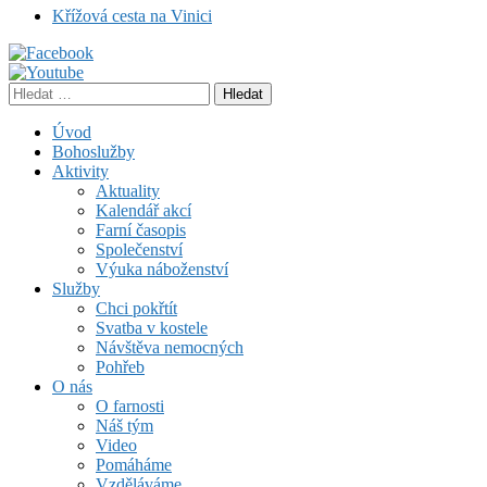
Křížová cesta na Vinici
Vyhledávání
Úvod
Bohoslužby
Aktivity
Aktuality
Kalendář akcí
Farní časopis
Společenství
Výuka náboženství
Služby
Chci pokřtít
Svatba v kostele
Návštěva nemocných
Pohřeb
O nás
O farnosti
Náš tým
Video
Pomáháme
Vzděláváme