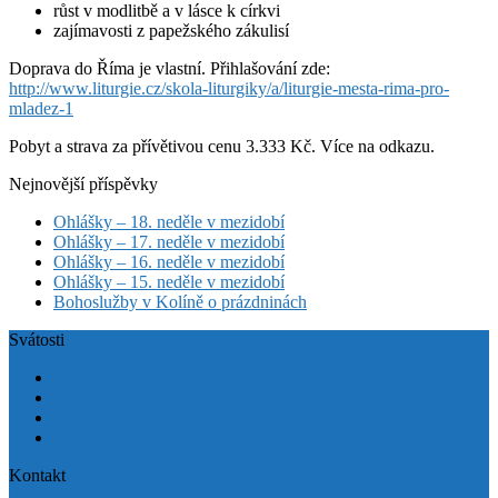
růst v modlitbě a v lásce k církvi
zajímavosti z papežského zákulisí
Doprava do Říma je vlastní. Přihlašování zde:
http://www.liturgie.cz/skola-liturgiky/a/liturgie-mesta-rima-pro-
mladez-1
Pobyt a strava za přívětivou cenu 3.333 Kč. Více na odkazu.
Nejnovější příspěvky
Ohlášky – 18. neděle v mezidobí
Ohlášky – 17. neděle v mezidobí
Ohlášky – 16. neděle v mezidobí
Ohlášky – 15. neděle v mezidobí
Bohoslužby v Kolíně o prázdninách
Svátosti
Bohoslužby
Chci pokřtít
Svatba v kostele
Pohřeb
Kontakt