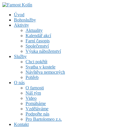
Skip
to
Farnost Kolín
Úvod
content
Bohoslužby
Aktivity
Aktuality
Kalendář akcí
Farní časopis
Společenství
Výuka náboženství
Služby
Chci pokřtít
Svatba v kostele
Návštěva nemocných
Pohřeb
O nás
O farnosti
Náš tým
Video
Pomáháme
Vzděláváme
Podpořte nás
Pro Bartolomeo z.s.
Kontakt