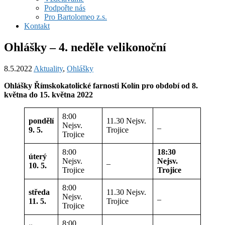
Podpořte nás
Pro Bartolomeo z.s.
Kontakt
Ohlášky – 4. neděle velikonoční
8.5.2022
Aktuality
,
Ohlášky
Ohlášky Římskokatolické farnosti Kolín pro období od
8.
května
do
15. května
2022
8:00
pondělí
11.30 Nejsv.
Nejsv.
_
9. 5.
Trojice
Trojice
8:00
18:30
úterý
Nejsv.
_
Nejsv.
10. 5.
Trojice
Trojice
8:00
středa
11.30 Nejsv.
Nejsv.
_
11. 5.
Trojice
Trojice
8:00