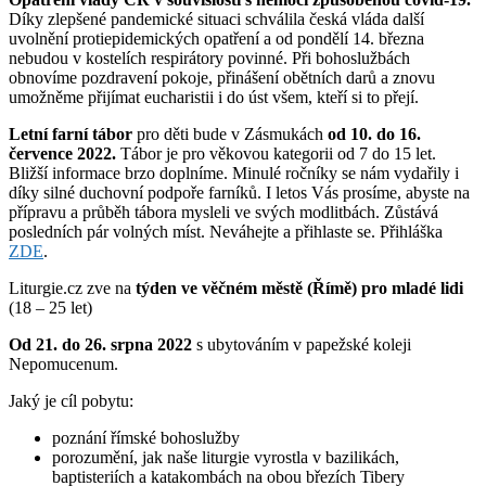
Díky zlepšené pandemické situaci schválila česká vláda další
uvolnění protiepidemických opatření a od pondělí 14. března
nebudou v kostelích respirátory povinné. Při bohoslužbách
obnovíme pozdravení pokoje, přinášení obětních darů a znovu
umožněme přijímat eucharistii i do úst všem, kteří si to přejí.
Letní farní tábor
pro děti bude v Zásmukách
od 10. do 16.
července 2022.
Tábor je pro věkovou kategorii od 7 do 15 let.
Bližší informace brzo doplníme. Minulé ročníky se nám vydařily i
díky silné duchovní podpoře farníků. I letos Vás prosíme, abyste na
přípravu a průběh tábora mysleli ve svých modlitbách. Zůstává
posledních pár volných míst. Neváhejte a přihlaste se. Přihláška
ZDE
.
Liturgie.cz zve na
týden ve věčném městě (Římě) pro mladé lidi
(18 – 25 let)
Od 21. do 26. srpna 2022
s ubytováním v papežské koleji
Nepomucenum.
Jaký je cíl pobytu:
poznání římské bohoslužby
porozumění, jak naše liturgie vyrostla v bazilikách,
baptisteriích a katakombách na obou březích Tibery