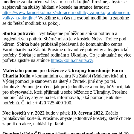
modleme za ukončení války a mír na Ukrajině. Prosíme, abyste se
zapisovali na služby hlídání v kostele na stránce farnosti:
https://www.farnostkolin.cz/adorace-modlitby-za-pokoj-a-ukonceni-
valky-na-ukrajine/
Využijme ten čas na osobní modlitbu, a zapojme
se do řetězí modliteb za pokoj.
Sbírka potravin
– vyhlašujeme průběžnou sbírku potravin a
hygienických potřeb. Sběrné místo je v kostele Nejsv. Trojice pod
kůrem. Sbírka bude průběžně předávaná do komunitního centra
Farní charity na Zálabí. Prosíme o trvanlivé potraviny a hygienické
potřeby. Sbírka je určená rodinám z Ukrajiny. Co je aktuálně nejvíce
potřeba zjistíte na stránce
https://kolin.charita.cz/
.
Materiální pomoc pro běžence z Ukrajiny koordinuje Farní
Charita
Kolín
v komunitním centru Na Zálabí (Mnichovická ul.).
Výdej pomoci je stanoven na úterý a čtvrtek, jiné dny po tel.
domluvě. Pomoc je určena jak pro jednotlivce a rodiny běženců, tak
pro ubytovatelé, kteří přijímají u sebe běžence z Ukrajiny. Prosíme
budoucí dárce, aby se na tel. informovali, jaká pomoc je akutně
potřebná. Č. tel.: + 420 725 409 100.
Noc kostelů v r. 2022
bude v pátek
10. června 2022
. Začalo
přihlašování kostelů. Prosíme, abyste jednotlivé kostely, které chcete
zapojit do akce, nahlásili p. faráři.
Opatření vlády ČR v souvislosti s nemocí způsobenou covid-19.