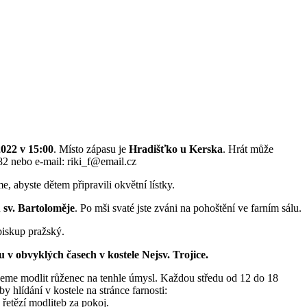
2022 v 15:00
. Místo zápasu je
Hradišťko u Kerska
. Hrát může
882 nebo e-mail: riki_f@email.cz
e, abyste dětem připravili okvětní lístky.
 sv. Bartoloměje
. Po mši svaté jste zváni na pohoštění ve farním sálu.
iskup pražský.
 v obvyklých časech v kostele Nejsv. Trojice.
deme modlit růženec na tenhle úmysl. Každou středu od 12 do 18
y hlídání v kostele na stránce farnosti:
řetězí modliteb za pokoj.