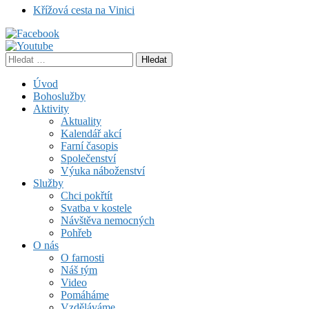
Křížová cesta na Vinici
Vyhledávání
Úvod
Bohoslužby
Aktivity
Aktuality
Kalendář akcí
Farní časopis
Společenství
Výuka náboženství
Služby
Chci pokřtít
Svatba v kostele
Návštěva nemocných
Pohřeb
O nás
O farnosti
Náš tým
Video
Pomáháme
Vzděláváme