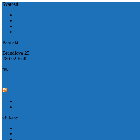
Svátosti
Bohoslužby
Chci pokřtít
Svatba v kostele
Pohřeb
Kontakt
Brandlova 25
280 02 Kolín
tel.:
601 102 749
info@farnostkolin.cz
Aktuálně z cirkev.cz
Svatý Dominik: Kazatel, který chtěl měnit svět pravdou evange
Do Zlatých Hor se vrací restaurovaný obraz Panny Marie Pom
Odkazy
Chrám sv. Bartoloměje
Farní charita Kolín
DKŠ Kolín