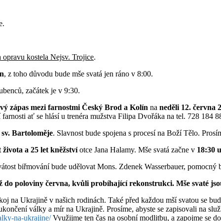
e.
 opravu kostela Nejsv. Trojice
.
en
, z toho důvodu bude mše svatá jen ráno v 8:00.
benců, začátek je v 9:30.
ový zápas mezi farnostmi
Český Brod a Kolín
na
neděli 12. června 
farnosti ať se hlásí u trenéra mužstva Filipa Dvořáka na tel. 728 184 
 sv. Bartoloměje
. Slavnost bude spojena s procesí na Boží Tělo. Prosím
života a 25 let kněžství
otce Jana Halamy. Mše svatá začne v
18:30 u
vátost biřmování bude udělovat Mons. Zdenek Wasserbauer, pomocný b
o poloviny června, kvůli probíhající rekonstrukci. Mše svaté jsou
oj na Ukrajině v našich rodinách. Také před každou mší svatou se bu
končení války a mír na Ukrajině. Prosíme, abyste se zapisovali na služb
lky-na-ukrajine/
Využijme ten čas na osobní modlitbu, a zapojme se do 