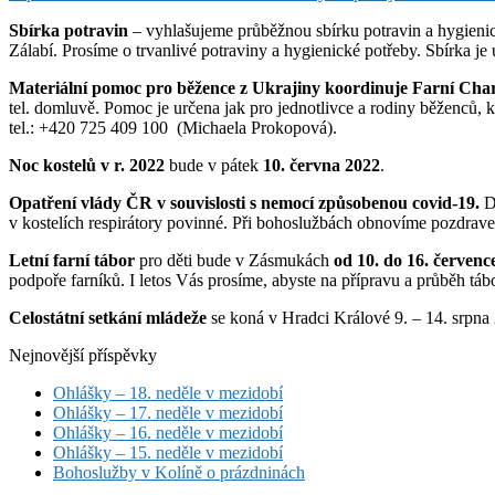
Sbírka potravin
– vyhlašujeme průběžnou sbírku potravin a hygienic
Zálabí. Prosíme o trvanlivé potraviny a hygienické potřeby. Sbírka je 
Materiální pomoc pro běžence z Ukrajiny koordinuje Farní Char
tel. domluvě. Pomoc je určena jak pro jednotlivce a rodiny běženců, kt
tel.: +420 725 409 100 (Michaela Prokopová).
Noc kostelů v r. 2022
bude v pátek
10. června 2022
.
Opatření vlády ČR v souvislosti s nemocí způsobenou covid-19.
Dí
v kostelích respirátory povinné. Při bohoslužbách obnovíme pozdravení
Letní farní tábor
pro děti bude v Zásmukách
od 10. do 16. červenc
podpoře farníků. I letos Vás prosíme, abyste na přípravu a průběh táb
Celostátní setkání mládeže
se koná v Hradci Králové 9. – 14. srpna
Nejnovější příspěvky
Ohlášky – 18. neděle v mezidobí
Ohlášky – 17. neděle v mezidobí
Ohlášky – 16. neděle v mezidobí
Ohlášky – 15. neděle v mezidobí
Bohoslužby v Kolíně o prázdninách