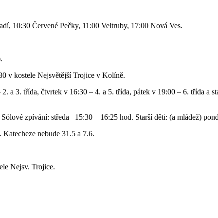
adí, 10:30 Červené Pečky, 11:00 Veltruby, 17:00 Nová Ves.
.
30 v kostele Nejsvětější Trojice v Kolíně.
2. a 3. třída, čtvrtek v 16:30 – 4. a 5. třída, pátek v 19:00 – 6. třída a 
 Sólové zpívání: středa 15:30 – 16:25 hod. Starší děti: (a mládež) pon
. Katecheze nebude 31.5 a 7.6.
ele Nejsv. Trojice.