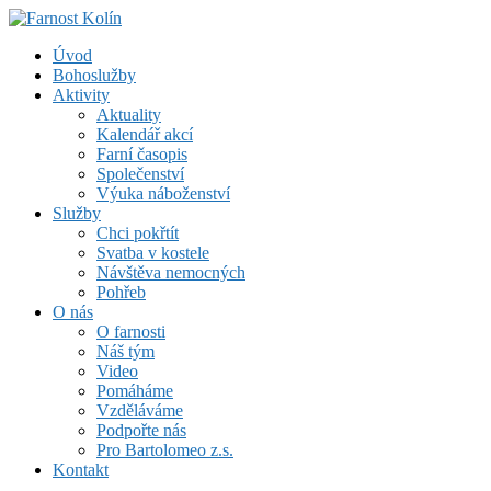
Skip
to
Farnost Kolín
Úvod
content
Bohoslužby
Aktivity
Aktuality
Kalendář akcí
Farní časopis
Společenství
Výuka náboženství
Služby
Chci pokřtít
Svatba v kostele
Návštěva nemocných
Pohřeb
O nás
O farnosti
Náš tým
Video
Pomáháme
Vzděláváme
Podpořte nás
Pro Bartolomeo z.s.
Kontakt