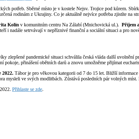
kých potřeb. Sběrné místo je v kostele Nejsv. Trojice pod kůrem. Sbír
určená rodinám z Ukrajiny. Co je aktuálně nejvíce potřeba zjistíte na st
ita
Kolín
v komunitním centru Na Zálabí (Mnichovická ul.).
Příjem a
eří i nadále setrvávají v nepříznivé finanční a sociální situaci a pro n
ky zlepšené pandemické situaci schválila česká vláda další uvolnění 
 pokoje, přinášení obětních darů a znovu umožněme přijímat eucharistii 
e 2022.
Tábor je pro věkovou kategorii od 7 do 15 let. Bližší informac
ora mysleli ve svých modlitbách. Zůstává posledních pár volných míst. 
 2022.
Přihlaste se zde
.