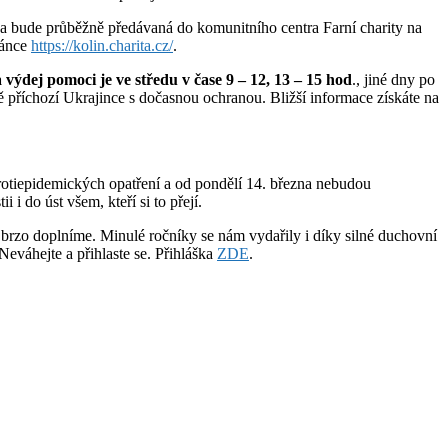
ka bude průběžně předávaná do komunitního centra Farní charity na
ránce
https://kolin.charita.cz/
.
 výdej pomoci je ve středu v čase 9 – 12, 13 – 15 hod
., jiné dny po
ově příchozí Ukrajince s dočasnou ochranou. Bližší informace získáte na
protiepidemických opatření a od pondělí 14. března nebudou
i do úst všem, kteří si to přejí.
e brzo doplníme. Minulé ročníky se nám vydařily i díky silné duchovní
Neváhejte a přihlaste se. Přihláška
ZDE
.