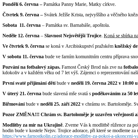
Pondělí 6. června –
Památka Panny Marie, Matky církve.
Čtvrtek 9. června –
Svátek Ježíše Krista, nejvyššího a věčného kněz
Sobota
11. června
– Památka sv. Barnabáše, apoštola.
Neděle 12. června
–
Slavnost Nejsvětější Trojice
.
Koná se sbírka na
Ve čtvrtek 9. června
se koná v Arcibiskupství pražském
kněžský d
V sobotu 11. června
bude ve farním komunitním centru příprava snou
Pozvání na fotbalový zápas.
Farnost Český Brod nás zve na
fotbal
kdokoliv a v každém věku od 7 let výš. Zájemci o reprezentování naší 
První svaté přijímání dětí
bude v
neděli 19. června 2022 v 10:00 u
V úterý 21. června
bude slavená mše svatá s
poděkováním za 50 let 
Biřmování
bude v
neděli 25. září 2022
v chrámu sv. Bartoloměje. S
Pozor ZMĚNA!!! Chrám sv. Bartoloměje je uzavřen veřejnosti až d
Modlitby za mír na Ukrajině
. Zveme Vás k modlitbě růžence za pok
hodin bude v kostele Nejsv. Trojice adorace, při které se modleme za u
https://www.farnostkolin.cz/adorace-modlitby-za-pokoj-a-ukonceni-va