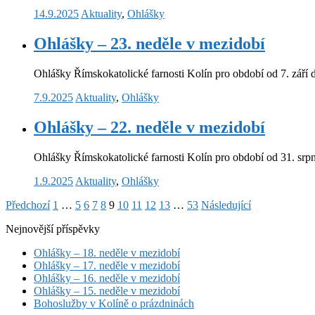
14.9.2025
Aktuality
,
Ohlášky
Ohlášky – 23. neděle v mezidobí
Ohlášky Římskokatolické farnosti Kolín pro období od 7. září do
7.9.2025
Aktuality
,
Ohlášky
Ohlášky – 22. neděle v mezidobí
Ohlášky Římskokatolické farnosti Kolín pro období od 31. srpna 
1.9.2025
Aktuality
,
Ohlášky
Stránkování
Předchozí
1
…
5
6
7
8
9
10
11
12
13
…
53
Následující
příspěvků
Nejnovější příspěvky
Ohlášky – 18. neděle v mezidobí
Ohlášky – 17. neděle v mezidobí
Ohlášky – 16. neděle v mezidobí
Ohlášky – 15. neděle v mezidobí
Bohoslužby v Kolíně o prázdninách