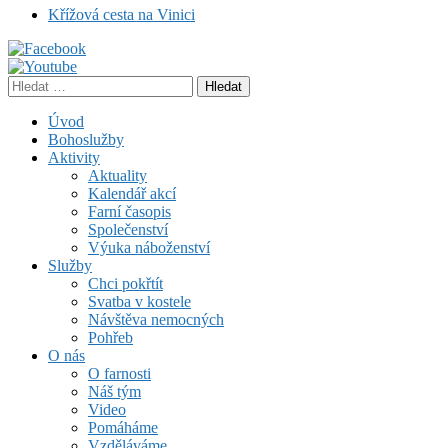
Křížová cesta na Vinici
Vyhledávání
Úvod
Bohoslužby
Aktivity
Aktuality
Kalendář akcí
Farní časopis
Společenství
Výuka náboženství
Služby
Chci pokřtít
Svatba v kostele
Návštěva nemocných
Pohřeb
O nás
O farnosti
Náš tým
Video
Pomáháme
Vzděláváme