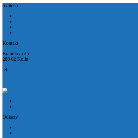
Svátosti
Bohoslužby
Chci pokřtít
Svatba v kostele
Pohřeb
Kontakt
Brandlova 25
280 02 Kolín
tel.:
601 102 749
info@farnostkolin.cz
Aktuálně z cirkev.cz
Do Zlatých Hor se vrací restaurovaný obraz Panny Marie Pom
Požehnání opravené fary v Třebenicích
Odkazy
Chrám sv. Bartoloměje
Farní charita Kolín