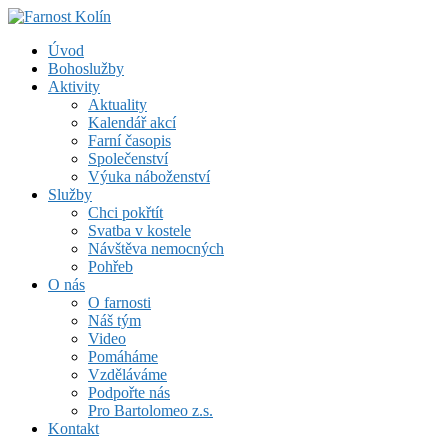
Skip
to
Farnost Kolín
Úvod
content
Bohoslužby
Aktivity
Aktuality
Kalendář akcí
Farní časopis
Společenství
Výuka náboženství
Služby
Chci pokřtít
Svatba v kostele
Návštěva nemocných
Pohřeb
O nás
O farnosti
Náš tým
Video
Pomáháme
Vzděláváme
Podpořte nás
Pro Bartolomeo z.s.
Kontakt